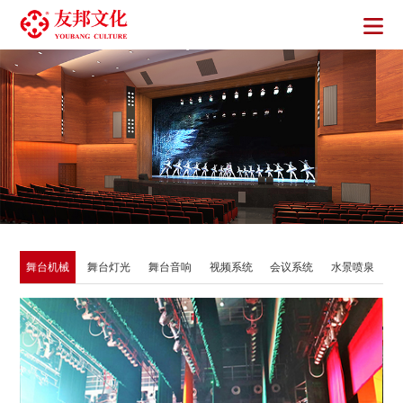
舞台机械
舞台灯光
舞台音响
视频系统
会议系统
水景喷泉
看