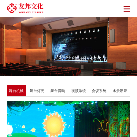
舞台机械
舞台灯光
舞台音响
视频系统
会议系统
水景喷泉
看