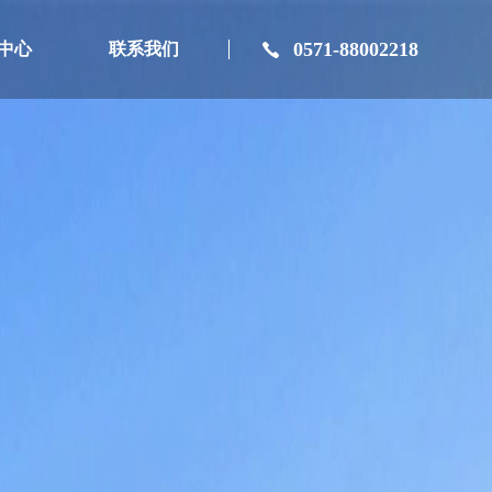
0571-88002218
中心
联系我们